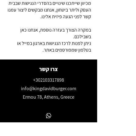
מכיוון שייתכנו שינויים בהסדרי הנגישות שבבית
העסק וליתר ביטחון, אנחנו מבקשים ליצור עמנו
קשר לפני הגעה פיזית אלינו.
במקרה הצורך בעזרה נוספת, אנחנו כאן
בשבילכם.
ניתן לפנות לרכז הנגישות בארגון במייל או
בטלפון שמפורסמים באתר.
צרו קשר
+302103317898
info@kingdavidburger.com
Ermou 78, Athens, Greece
כל הדרכים ליצור איתנו קשר.
מוזמנים להשאיר פרטים ונחזור אליכם בהקדם.