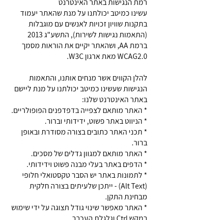
רמת הנגישות באתר האינטרנט
עשינו כמיטב יכולתנו על מנת שהאתר יעמוד
בתקנות שוויון זכויות לאנשים עם מוגבלות
(התאמות נגישות לשירות), התשע"ג 2013
ברמת AA, ושהאתר יקיים את הוראות מסמך
WCAG2.0 מאת ארגון W3C.
​להלן הקווים אשר מנחים אותנו, והתאמות
הנגישות שעשינו כמיטב יכולתנו על מנת ליישם
באתר האינטרנט שלנו:
* האתר מותאם לצפייה בדפדפנים הפופולריים.
* הניווט באתר פשוט, ידידותי וברור.
* תכני האתר כתובים בצורה מסודרת ובאופן
ברור.
* האתר מותאם למגוון גדלים של מסכים.
* הדפים באתר בעלי מבנה פשוט וידידותי.
* לתמונות באתר יש הסבר טקסטואלי חלופי
(Alt Text) - ייתכן שלעיתים בצורה חלקית
מבחינת התקן.
* האתר מאפשר שינוי גודל תצוגה על ידי שימוש
במקש Ctrl וגלגלת העכבר.